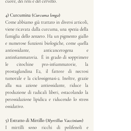
cuore, dei reni e del cervello.
4) Curcumina (
Curcuma longa
)
Come abbiamo già trattato in diversi articoli, 
viene ricavata dalla curcuma, una spezia della 
famiglia dello zenzero. Ha un pigmento giallo 
e numerose funzioni biologiche, come quella 
antiossidante, anticancerogena e 
antinfiammatoria.  È in grado di sopprimere 
le citochine pro-infiammatorie, la 
prostaglandina E2, il fattore di necrosi 
tumorale e la ciclossigenasi-2. Inoltre, grazie 
alla sua azione antiossidante, riduce la 
produzione di radicali liberi, ostacolando la 
perossidazione lipidica e riducendo lo stress 
ossidativo.
5) Estratto di Mirtillo (
Myrtillus Vaccinium
)
I mirtilli sono ricchi di polifenoli e 