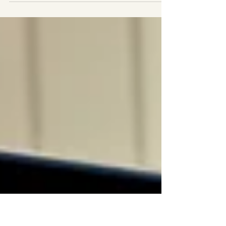
homeopatia – uma forma de medicina que busca tratar o
individuo de modo integral, considerando corpo, mente e
emoções. Na medicina veterinária, essa abordagem vem
ganhando cada vez mais espaço, especialmente entre
tutores que buscam terapias naturais, seguras e
integrativas para seus pets. Não obstante o crescente
interesse, a homeopatia veterinária ainda enfrenta
desafios importantes no campo acadêmico. Um estudo
conduzido por Coel