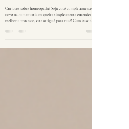
Consulta Homeopática para
o Seu Pet
Curiosos sobre homeopatia? Seja você completamente
novo na homeopatia ou queira simplesmente entender
melhor o processo, este artigo é para você! Com base na
minha experiência em homeopatia veterinária, posso
dizer tranquilamente que mais da metade dos tutores que
vêm me consultar não sabe exatamente o que é a
homeopatia nem o que esperar. Se você já pensou em
agendar uma consulta homeopática para o seu cão ou
gato, talvez tenha se perguntado: o que acontece
exatamente ness