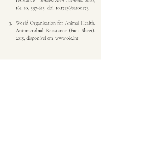
resistance   
Schweiz Arch Tierheilkd 
2020, 
162, 10, 597-615  doi: 10.17236/sat00273
World Organization for Animal Health. 
Antimicrobial Resistance (Fact Sheet)
. 
2015, disponível em  
www.oie.int
#antimicrobianos
#resistenciaaantimicrobianos
#medicinaveterinaria