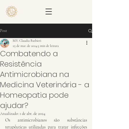
Post
M.V. Claudia Barbieri
25 de mar. de 2024
3 min de leitura
Combatendo a
Resistência
Antimicrobiana na
Medicina Veterinária - a
Homeopatia pode
ajudar?
Atualizado:
1 de abr. de 2024
Os antimicrobianos são substâncias 
terapêuticas utilizadas para tratar infecções 