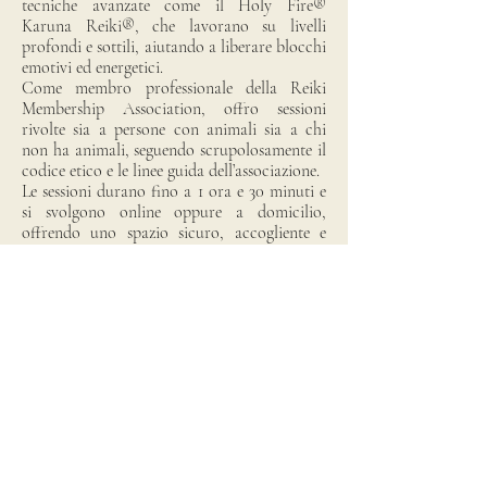
tecniche avanzate come il Holy Fire®
Karuna Reiki®, che lavorano su livelli
profondi e sottili, aiutando a liberare blocchi
emotivi ed energetici.
Come membro professionale della Reiki
Membership Association, offro sessioni
rivolte sia a persone con animali sia a chi
non ha animali, seguendo scrupolosamente il
codice etico e le linee guida dell’associazione.
Le sessioni durano fino a 1 ora e 30 minuti e
si svolgono online oppure a domicilio,
offrendo uno spazio sicuro, accogliente e
confortevole per la riconnessione e
l’equilibrio interiore.
Prenota qui
NON DIMENTICATE DI
VISITARE IL NOSTRO BLOG E I